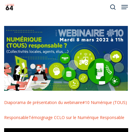
Men
Skip
to
search
Close
main
Menu
content
Diaporama de présentation du webinaire#10 Numérique (TOUS)
Responsable
Témoignage CCLO sur le Numérique Responsable