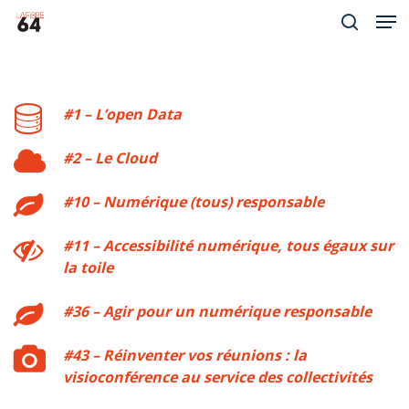
Men
Skip
to
search
Close
main
Menu
content
#1 – L’open Data
#2 – Le Cloud
#10 – Numérique (tous) responsable
#11 – Accessibilité numérique, tous égaux sur
la toile
#36 – Agir pour un numérique responsable
#43 – Réinventer vos réunions : la
visioconférence au service des collectivités