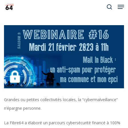
Men
Skip
to
search
Close
main
Menu
content
Grandes ou petites collectivités locales, la “cybermalveillance”
n’épargne personne.
La Fibre64 a élaboré un parcours cybersécurité financé à 100%