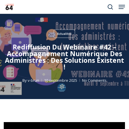
Men
Skip
to
search
Close
main
Menu
content
Actualités
Rediffusion Du Webinaire #42 –
Accompagnement Numérique Des
Administrés : Des Solutions Existent
!
By
v-brun
10 septembre 2025
No Comments